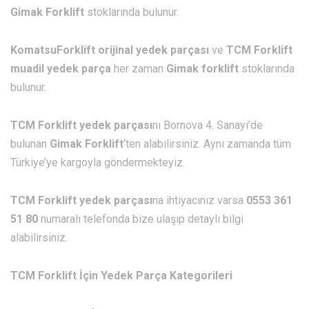
Gimak Forklift
stoklarında bulunur.
KomatsuForklift orijinal yedek parçası
ve
TCM Forklift
muadil yedek parça
her zaman
Gimak forklift
stoklarında
bulunur.
TCM Forklift yedek parçası
nı Bornova 4. Sanayi’de
bulunan
Gimak Forklift
‘ten alabilirsiniz. Aynı zamanda tüm
Türkiye’ye kargoyla göndermekteyiz.
TCM Forklift yedek parçası
na ihtiyacınız varsa
0553 361
51 80
numaralı telefonda bize ulaşıp detaylı bilgi
alabilirsiniz.
TCM Forklift İçin Yedek Parça Kategorileri