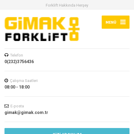
Forklift Hakkında Herşey
MENÜ
Telefon
0(232)3756436
Çalışma Saatleri
08:00 - 18:00
E-posta
gimak@gimak.com.tr