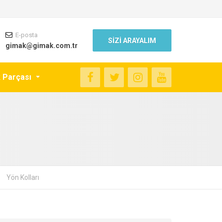
E-posta
SİZİ ARAYALIM
gimak@gimak.com.tr
k Parçası
Yön Kolları