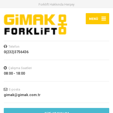
Forklift Hakkında Herşey
MENÜ
Telefon
0(232)3756436
Çalışma Saatleri
08:00 - 18:00
E-posta
gimak@gimak.com.tr