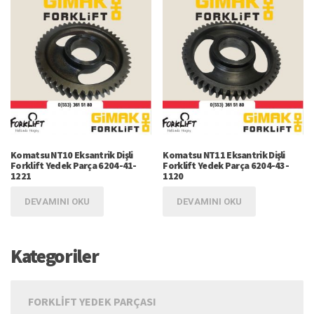
Komatsu NT10 Eksantrik Dişli
Komatsu NT11 Eksantrik Dişli
Forklift Yedek Parça 6204-41-
Forklift Yedek Parça 6204-43-
1221
1120
DEVAMINI OKU
DEVAMINI OKU
Kategoriler
FORKLIFT YEDEK PARÇASI