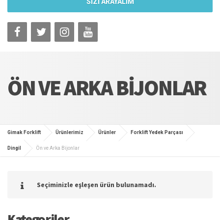
SİZİ ARAYALIM
ÖN VE ARKA BIJONLAR
Gimak Forklift
Ürünlerimiz
Ürünler
Forklift Yedek Parçası
Dingil
Ön ve Arka Bijonlar
Seçiminizle eşleşen ürün bulunamadı.
Kategoriler