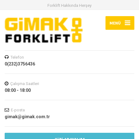
Forklift Hakkında Herşey
MENÜ
Telefon
0(232)3756436
Çalışma Saatleri
08:00 - 18:00
E-posta
gimak@gimak.com.tr