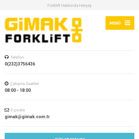
Forklift Hakkında Herşey
MENÜ
Telefon
0(232)3756436
Çalışma Saatleri
08:00 - 18:00
E-posta
gimak@gimak.com.tr