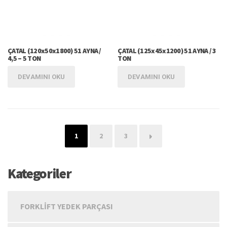
ÇATAL (120x50x1800) 51 AYNA /
ÇATAL (125x45x1200) 51 AYNA / 3
4,5 – 5 TON
TON
DEVAMINI OKU
DEVAMINI OKU
1
2
3
→
Kategoriler
FORKLIFT YEDEK PARÇASI