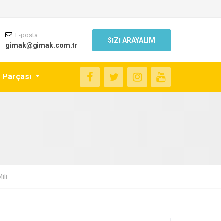
E-posta
SİZİ ARAYALIM
gimak@gimak.com.tr
k Parçası
ili