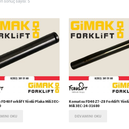
en sonuç sayısı: 5
FD40 Forklift Yönlü Plaka Mili 3EC-
Komatsu FD40 Z7-Z8 Forklift Yönl
0
Mili 3EC-24-31680
MINI OKU
DEVAMINI OKU