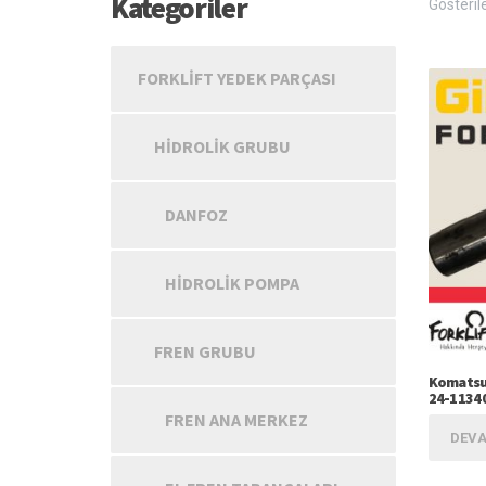
Kategoriler
Gösteril
FORKLIFT YEDEK PARÇASI
HIDROLIK GRUBU
DANFOZ
HIDROLIK POMPA
FREN GRUBU
Komatsu 
24-1134
FREN ANA MERKEZ
DEVA