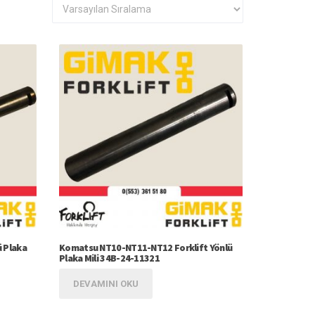
ü Plaka
Komatsu NT10-NT11-NT12 Forklift Yönlü
Plaka Mili 34B-24-11321
DEVAMINI OKU