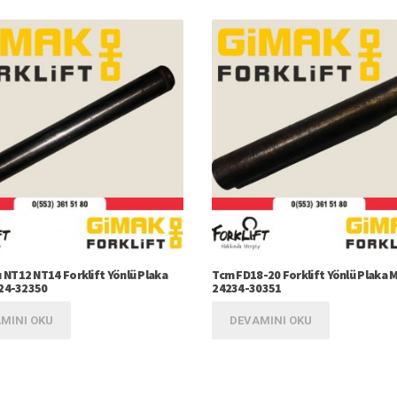
NT12 NT14 Forklift Yönlü Plaka
Tcm FD18-20 Forklift Yönlü Plaka Mi
-24-32350
24234-30351
MINI OKU
DEVAMINI OKU