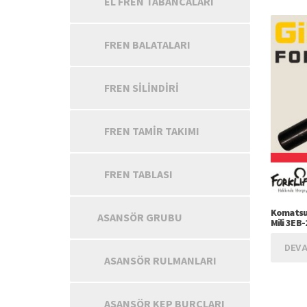
EL FREN TABANCALARI
FREN BALATALARI
FREN SILINDIRI
FREN TAMIR TAKIMI
FREN TABLASI
Komatsu 
ASANSÖR GRUBU
Mili 3EB
DEVA
ASANSÖR RULMANLARI
ASANSÖR KEP BURÇLARI